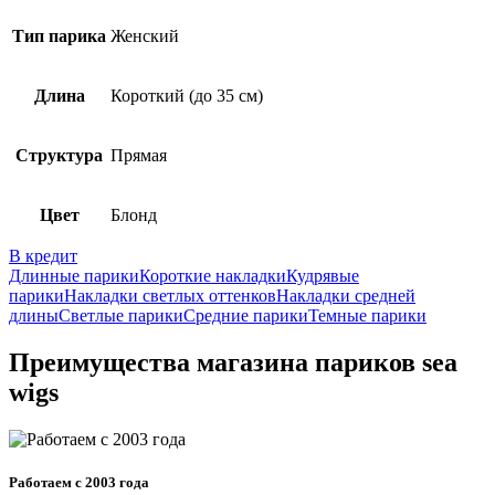
Тип парика
Женский
Длина
Короткий (до 35 см)
Структура
Прямая
Цвет
Блонд
В кредит
Длинные парики
Короткие накладки
Кудрявые
парики
Накладки светлых оттенков
Накладки средней
длины
Светлые парики
Средние парики
Темные парики
Преимущества магазина париков sea
wigs
Работаем с 2003 года