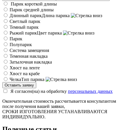
Парик короткой длины
Парик средней длины
Длинный парик
Длина парика
Светлый парик
Темный парик
Рыжий парик
Цвет парика
Парик
Полупарик
Система замещения
Теменная накладка
Затылочная накладка
Хвост на ленте
Хвост на крабе
Челка
Тип парика
Я согласен(на) на обработку
персональных данных
Окончательная стоимость рассчитывается консультантом
после получения вашей заявки,
СРОКИ ИЗГОТОВЛЕНИЯ УСТАНАВЛИВАЮТСЯ
ИНДИВИДУАЛЬНО.
Полезные статьи