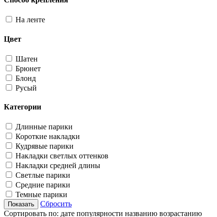
На ленте
Цвет
Шатен
Брюнет
Блонд
Русый
Категории
Длинные парики
Короткие накладки
Кудрявые парики
Накладки светлых оттенков
Накладки средней длины
Светлые парики
Средние парики
Темные парики
Сбросить
Сортировать по:
дате
популярности
названию
возрастанию