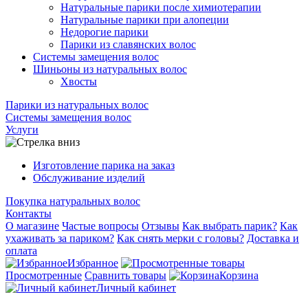
Натуральные парики после химиотерапии
Натуральные парики при алопеции
Недорогие парики
Парики из славянских волос
Системы замещения волос
Шиньоны из натуральных волос
Хвосты
Парики из натуральных волос
Системы замещения волос
Услуги
Изготовление парика на заказ
Обслуживание изделий
Покупка натуральных волос
Контакты
О магазине
Частые вопросы
Отзывы
Как выбрать парик?
Как
ухаживать за париком?
Как снять мерки с головы?
Доставка и
оплата
Избранное
Просмотренные
Сравнить товары
Корзина
Личный кабинет