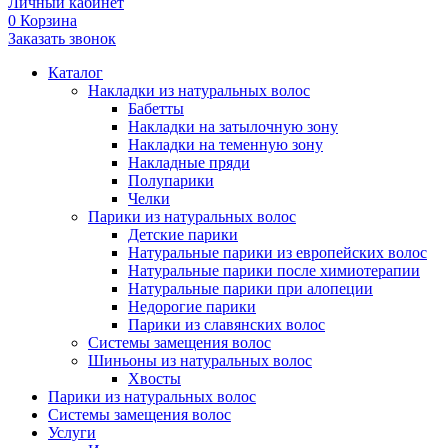
Личный кабинет
0
Корзина
Заказать звонок
Каталог
Накладки из натуральных волос
Бабетты
Накладки на затылочную зону
Накладки на теменную зону
Накладные пряди
Полупарики
Челки
Парики из натуральных волос
Детские парики
Натуральные парики из европейских волос
Натуральные парики после химиотерапии
Натуральные парики при алопеции
Недорогие парики
Парики из славянских волос
Системы замещения волос
Шиньоны из натуральных волос
Хвосты
Парики из натуральных волос
Системы замещения волос
Услуги