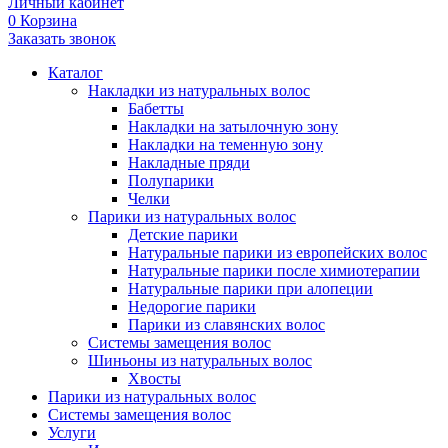
Личный кабинет
0
Корзина
Заказать звонок
Каталог
Накладки из натуральных волос
Бабетты
Накладки на затылочную зону
Накладки на теменную зону
Накладные пряди
Полупарики
Челки
Парики из натуральных волос
Детские парики
Натуральные парики из европейских волос
Натуральные парики после химиотерапии
Натуральные парики при алопеции
Недорогие парики
Парики из славянских волос
Системы замещения волос
Шиньоны из натуральных волос
Хвосты
Парики из натуральных волос
Системы замещения волос
Услуги