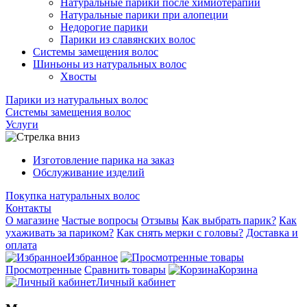
Натуральные парики после химиотерапии
Натуральные парики при алопеции
Недорогие парики
Парики из славянских волос
Системы замещения волос
Шиньоны из натуральных волос
Хвосты
Парики из натуральных волос
Системы замещения волос
Услуги
Изготовление парика на заказ
Обслуживание изделий
Покупка натуральных волос
Контакты
О магазине
Частые вопросы
Отзывы
Как выбрать парик?
Как
ухаживать за париком?
Как снять мерки с головы?
Доставка и
оплата
Избранное
Просмотренные
Сравнить товары
Корзина
Личный кабинет