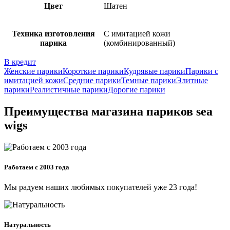
Цвет
Шатен
Техника изготовления
С имитацией кожи
парика
(комбинированный)
В кредит
Женские парики
Короткие парики
Кудрявые парики
Парики с
имитацией кожи
Средние парики
Темные парики
Элитные
парики
Реалистичные парики
Дорогие парики
Преимущества магазина париков sea
wigs
Работаем с 2003 года
Мы радуем наших любимых покупателей уже 23 года!
Натуральность