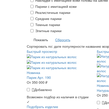
Накладки с имитацией кожи головы на шелке
Парики с имитацией кожи
Реалистичные парики
Средние парики
Темные парики
Элитные парики
Сбросить
Сортировать по:
дате
популярности
названию
воз
Быстрый просмотр
Быстры
Новинка
Парик Арт. 190
От 350 000 ₽
Новинк
Добавлено
Натура
От 250 
Возможен подбор из наличия в студии
✓
До
Подобрать изделие