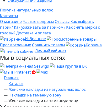
Обслуживание изделий
Покупка натуральных волос
Контакты
О магазине
Частые вопросы
Отзывы
Как выбрать
парик?
Как ухаживать за париком?
Как снять мерки с
головы?
Доставка и оплата
Избранное
Просмотренные
Сравнить товары
Корзина
Личный кабинет
Мы в социальных сетях
Главная
—
Каталог
—
Женские накладки из натуральных волос
—
Накладки на теменную зону
—
Женские накладки на теменную зону