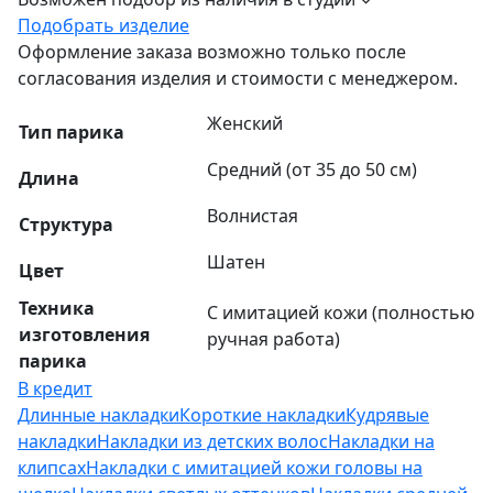
Подобрать изделие
Оформление заказа возможно только после
согласования изделия и стоимости с менеджером.
Женский
Тип парика
Средний (от 35 до 50 см)
Длина
Волнистая
Структура
Шатен
Цвет
Техника
С имитацией кожи (полностью
изготовления
ручная работа)
парика
В кредит
Длинные накладки
Короткие накладки
Кудрявые
накладки
Накладки из детских волос
Накладки на
клипсах
Накладки с имитацией кожи головы на