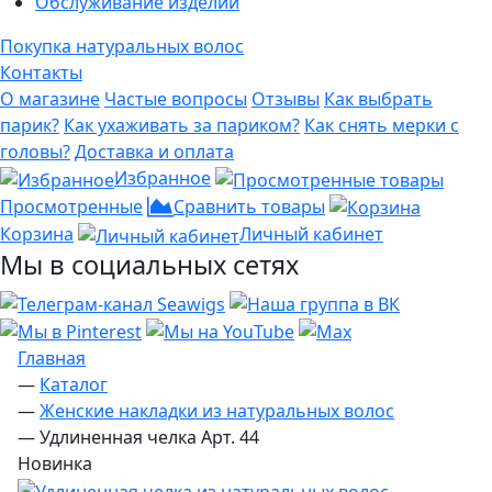
Обслуживание изделий
Покупка натуральных волос
Контакты
О магазине
Частые вопросы
Отзывы
Как выбрать
парик?
Как ухаживать за париком?
Как снять мерки с
головы?
Доставка и оплата
Избранное
Просмотренные
Сравнить товары
Корзина
Личный кабинет
Мы в социальных сетях
Главная
—
Каталог
—
Женские накладки из натуральных волос
—
Удлиненная челка Арт. 44
Новинка