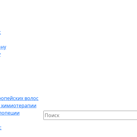
с
ону
у
ропейских волос
е химиотерапии
алопеции
с