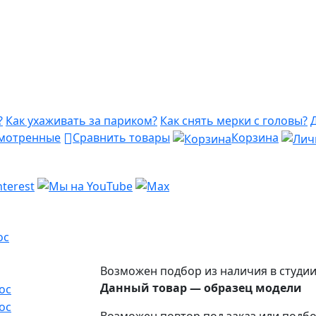
?
Как ухаживать за париком?
Как снять мерки с головы?
мотренные
Сравнить товары
Корзина
ос
Возможен подбор из наличия в студи
Данный товар — образец модели
Возможен повтор под заказ или подбо