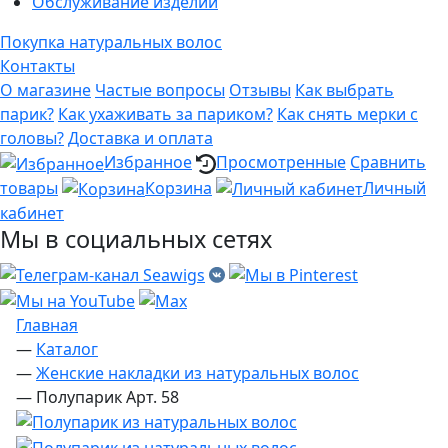
Обслуживание изделий
Покупка натуральных волос
Контакты
О магазине
Частые вопросы
Отзывы
Как выбрать
парик?
Как ухаживать за париком?
Как снять мерки с
головы?
Доставка и оплата
Избранное
Просмотренные
Сравнить
товары
Корзина
Личный
кабинет
Мы в социальных сетях
Главная
—
Каталог
—
Женские накладки из натуральных волос
—
Полупарик Арт. 58